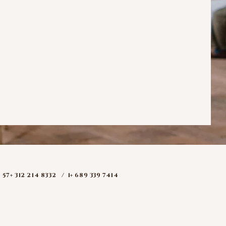
elencia estética y logística de tu gran
sea coherente y cumpla con nuestros
Planning siempre va de la mano con
n sí puede contratarse de manera
nado a adquirir un plan de Wedding
57+ 312 214 8332 /
1+ 689 339 7414