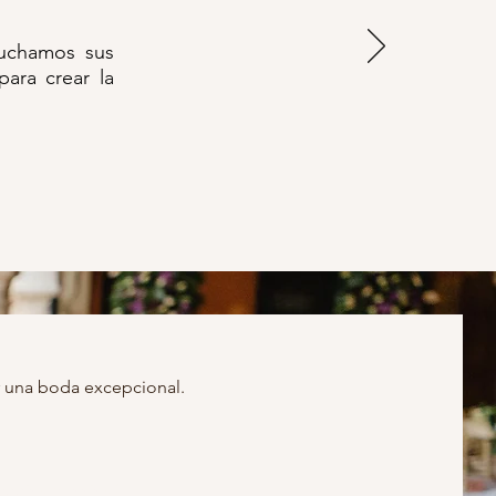
cuchamos sus
para crear la
r una boda excepcional.
edding Planning?