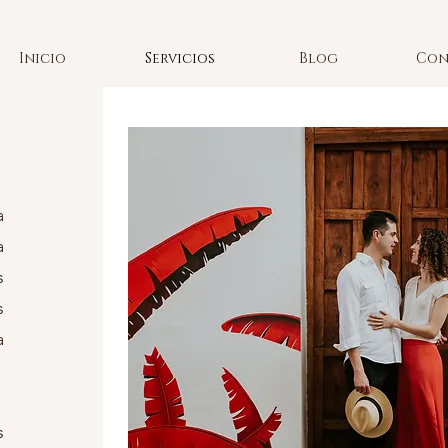
Inicio
Servicios
Blog
Con
a
a
s
s
a
s