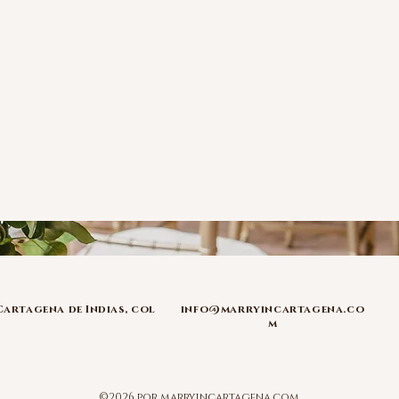
R: En Marry In Cartagena, nuestra prioridad es la exc
día. Para garantizar que la visión de la boda 
estándares de diseño, el servicio de Wedding 
nuestro servicio de Decoración y Diseño Floral.
Sin embargo, nuestro servicio de Decoració
independiente; en este caso, no estás condicio
Planning con nosotros.
Cartagena de
Indias, col
info@marryincartagena.co
m
©2026 por marryincartagena.com