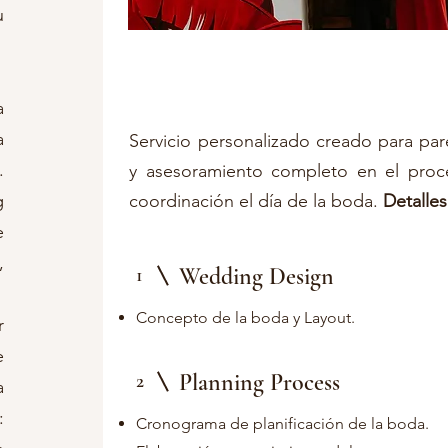
u
Wedding Planning Carta
a
a
Servicio personalizado creado para par
.
y asesoramiento completo en el proce
g
coordinación el día de la boda.
Detalles
e
,
Wedding Design
1
Concepto de la boda y Layout.
r
e
Planning Process
2
a
:
Cronograma de planificación de la boda.